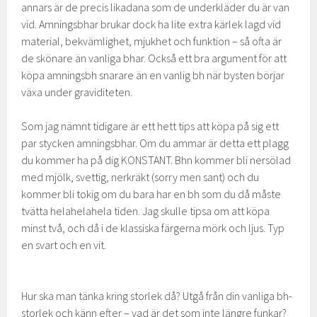
annars är de precis likadana som de underkläder du är van
vid. Amningsbhar brukar dock ha lite extra kärlek lagd vid
material, bekvämlighet, mjukhet och funktion – så ofta är
de skönare än vanliga bhar. Också ett bra argument för att
köpa amningsbh snarare än en vanlig bh när bysten börjar
växa under graviditeten.
Som jag nämnt tidigare är ett hett tips att köpa på sig ett
par stycken amningsbhar. Om du ammar är detta ett plagg
du kommer ha på dig KONSTANT. Bhn kommer bli nersölad
med mjölk, svettig, nerkräkt (sorry men sant) och du
kommer bli tokig om du bara har en bh som du då måste
tvätta helahelahela tiden. Jag skulle tipsa om att köpa
minst två, och då i de klassiska färgerna mörk och ljus. Typ
en svart och en vit.
Hur ska man tänka kring storlek då? Utgå från din vanliga bh-
storlek och känn efter – vad är det som inte längre funkar?