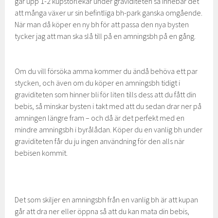
går upp 1-2 kupstorlekar under graviditeten så innebär det
att många växer ur sin befintliga bh-park ganska omgående.
När man då köper en ny bh för att passa den nya bysten
tycker jag att man ska slå till på en amningsbh på en gång.
Om du vill försöka amma kommer du ändå behöva ett par
stycken, och även om du köper en amningsbh tidigt i
graviditeten som hinner bli för liten tills dess att du fått din
bebis, så minskar bysten i takt med att du sedan drar ner på
amningen längre fram – och då är det perfekt med en
mindre amningsbh i byrålådan. Köper du en vanlig bh under
graviditeten får du ju ingen användning för den alls när
bebisen kommit.
Det som skiljer en amningsbh från en vanlig bh är att kupan
går att dra ner eller öppna så att du kan mata din bebis,