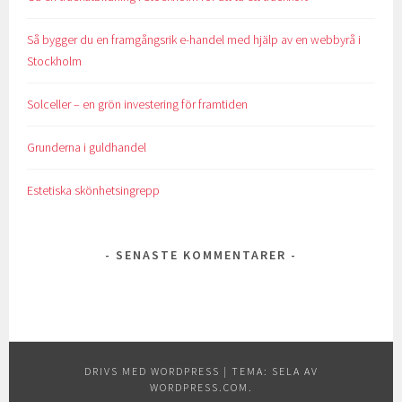
Så bygger du en framgångsrik e-handel med hjälp av en webbyrå i
Stockholm
Solceller – en grön investering för framtiden
Grunderna i guldhandel
Estetiska skönhetsingrepp
SENASTE KOMMENTARER
DRIVS MED WORDPRESS
|
TEMA: SELA AV
WORDPRESS.COM
.