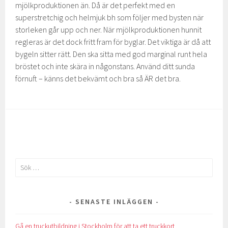
mjölkproduktionen än. Då är det perfekt med en
superstretchig och helmjuk bh som följer med bysten när
storleken går upp och ner. När mjölkproduktionen hunnit
regleras är det dock fritt fram för byglar. Det viktiga är då att
bygeln sitter rätt. Den ska sitta med god marginal runt hela
bröstet och inte skära in någonstans. Använd ditt sunda
förnuft – känns det bekvämt och bra så ÄR det bra.
Sök
efter:
SENASTE INLÄGGEN
Gå en truckutbildning i Stockholm för att ta ett truckkort