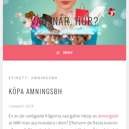
Gå
till
VAD, NÄR, HUR?
innehåll
MENY
ETIKETT:
AMNINGSBH
KÖPA AMNINGSBH
5 januari, 2019
En av de vanligaste frågorna vad gäller inköp av
amningsbh
är NÄR man ska investera i dem? Eftersom de flesta kvinnor