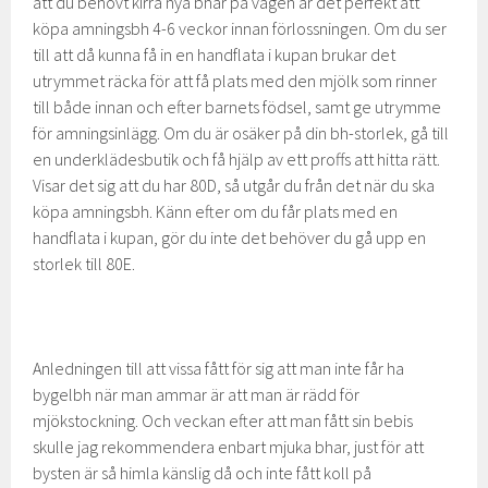
att du behövt kirra nya bhar på vägen är det perfekt att
köpa amningsbh 4-6 veckor innan förlossningen. Om du ser
till att då kunna få in en handflata i kupan brukar det
utrymmet räcka för att få plats med den mjölk som rinner
till både innan och efter barnets födsel, samt ge utrymme
för amningsinlägg. Om du är osäker på din bh-storlek, gå till
en underklädesbutik och få hjälp av ett proffs att hitta rätt.
Visar det sig att du har 80D, så utgår du från det när du ska
köpa amningsbh. Känn efter om du får plats med en
handflata i kupan, gör du inte det behöver du gå upp en
storlek till 80E.
Anledningen till att vissa fått för sig att man inte får ha
bygelbh när man ammar är att man är rädd för
mjökstockning. Och veckan efter att man fått sin bebis
skulle jag rekommendera enbart mjuka bhar, just för att
bysten är så himla känslig då och inte fått koll på