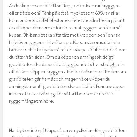
Är det kupan som blivit för liten, omkretsen runt ryggen –
eller både och? Tänk på att så mycket som 80% av alla
kvinnor dock bär fel bh-storlek. Felet de allra flesta gör att
är att köpa bhar som är för stora runt ryggen och för små i
kupan. Bh-bandet ska sitta tätt mot kroppen och i en rak
linje över ryggen – inte åka upp. Kupan ska omsluta hela
bröstet och inte trycka så att det skapas ”dubbelbröst” om
du tittar från sidan. Om du köper en amningsbh tidigt i
graviditeten ska du se till att ryggbandet sitter stadigt, och
att du kan släppa ut ryggen ett eller två snäpp allteftersom
graviditeten går framåt och magen växer. Köper du
amningsbh sent i graviditeten ska du istället kunna snäppa
in bhn ett eller två steg. För så fort bebisen är ute blir
ryggomfånget mindre.
Har bysten inte gått upp så pass mycket under graviditeten