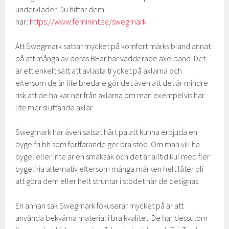
underkläder. Du hittar dem
här:
https://www.feminint.se/swegmark
Att Swegmark satsar mycket på komfort märks bland annat
på att många av deras BHar har vadderade axelband. Det
är ett enkelt sätt att avlasta trycket på axlarna och
eftersom de är lite bredare gör det även att det är mindre
risk att de halkar ner från axlarna om man exempelvis har
lite mer sluttande axlar.
Swegmark har även satsat hårt på att kunna erbjuda en
bygelfri bh som fortfarande ger bra stöd. Om man vill ha
bygel eller inte är en smaksak och det är alltid kul med fler
bygelfria alternativ eftersom många märken helt låter bli
att göra dem eller helt struntar i stödet när de designas.
En annan sak Swegmark fokuserar mycket på är att
använda bekväma material i bra kvalitet. De har dessutom