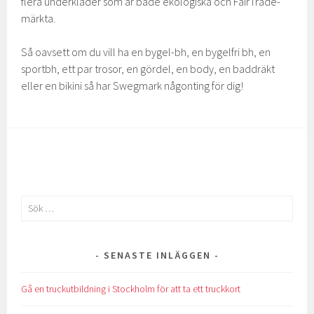
flera underkläder som är både ekologiska och FairTrade-
märkta.
Så oavsett om du vill ha en bygel-bh, en bygelfri bh, en
sportbh, ett par trosor, en gördel, en body, en baddräkt
eller en bikini så har Swegmark någonting för dig!
Sök
efter:
SENASTE INLÄGGEN
Gå en truckutbildning i Stockholm för att ta ett truckkort