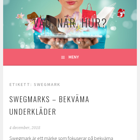
Gå
till
VAD, NÄR, HUR?
innehåll
MENY
ETIKETT:
SWEGMARK
SWEGMARKS – BEKVÄMA
UNDERKLÄDER
4 december, 2018
Swegmark är ett märke som fokuserar på bekväma