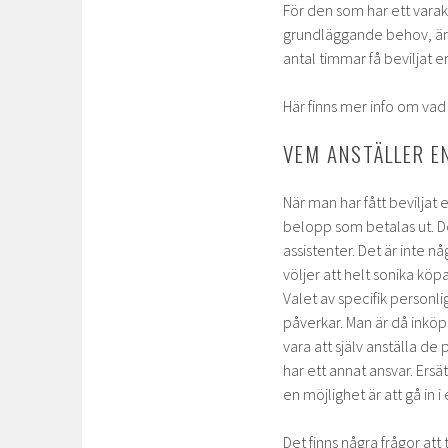
För den som har ett varak
grundläggande behov, är d
antal timmar få beviljat er
Här finns mer info om vad
VEM ANSTÄLLER E
När man har fått beviljat 
belopp som betalas ut. De
assistenter. Det är inte n
völjer att helt sonika köpa
Valet av specifik personl
påverkar. Man är då inköpa
vara att själv anställa d
har ett annat ansvar. Ersä
en möjlighet är att gå in i
Det finns några frågor att 