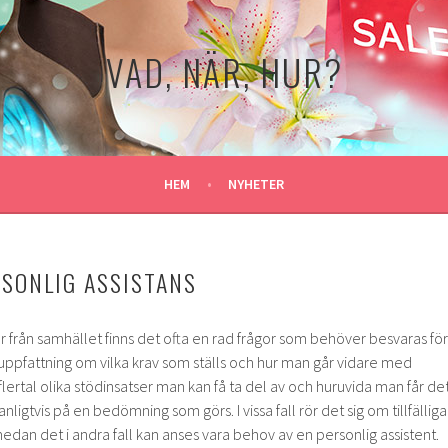
VAD, NÄR, HUR?
HEM
NYHETER
SONLIG ASSISTANS
er från samhället finns det ofta en rad frågor som behöver besvaras för
 uppfattning om vilka krav som ställs och hur man går vidare med
 flertal olika stödinsatser man kan få ta del av och huruvida man får de
nligtvis på en bedömning som görs. I vissa fall rör det sig om tillfälliga
edan det i andra fall kan anses vara behov av en personlig assistent.