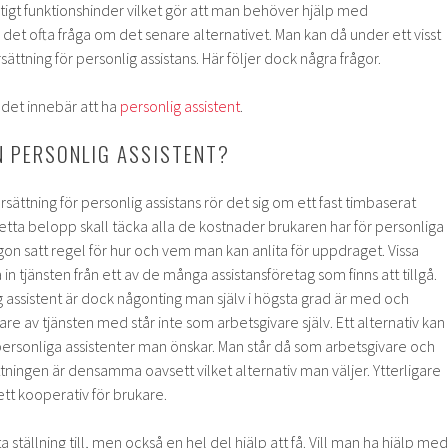
tigt funktionshinder vilket gör att man behöver hjälp med
et ofta fråga om det senare alternativet. Man kan då under ett visst
sättning för personlig assistans. Här följer dock några frågor.
 det innebär att ha
personlig assistent
.
N PERSONLIG ASSISTENT?
ersättning för personlig assistans rör det sig om ett fast timbaserat
tta belopp skall täcka alla de kostnader brukaren har för personliga
ågon satt regel för hur och vem man kan anlita för uppdraget. Vissa
 in tjänsten från ett av de många assistansföretag som finns att tillgå.
ig assistent är dock någonting man själv i högsta grad är med och
re av tjänsten med står inte som arbetsgivare själv. Ett alternativ kan
e personliga assistenter man önskar. Man står då som arbetsgivare och
ttningen är densamma oavsett vilket alternativ man väljer. Ytterligare
 ett kooperativ för brukare.
ta ställning till, men också en hel del hjälp att få. Vill man ha hjälp med