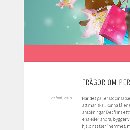
Gå
till
innehåll
FRÅGOR OM PER
När det gäller stödinsats
29 juni, 2018
att man skall kunna få en
ansökningar. Det finns ett
ena eller andra, bygger va
hjälpinsatser i hemmet, m