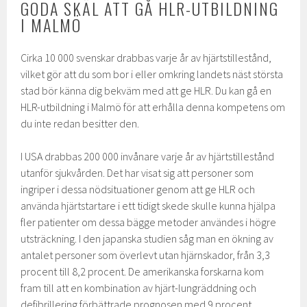
GODA SKÄL ATT GÅ HLR-UTBILDNING
I MALMÖ
Cirka 10 000 svenskar drabbas varje år av hjärtstillestånd,
vilket gör att du som bor i eller omkring landets näst största
stad bör känna dig bekväm med att ge HLR. Du kan gå en
HLR-utbildning i Malmö för att erhålla denna kompetens om
du inte redan besitter den.
I USA drabbas 200 000 invånare varje år av hjärtstillestånd
utanför sjukvården. Det har visat sig att personer som
ingriper i dessa nödsituationer genom att ge HLR och
använda hjärtstartare i ett tidigt skede skulle kunna hjälpa
fler patienter om dessa bägge metoder användes i högre
utsträckning. I den japanska studien såg man en ökning av
antalet personer som överlevt utan hjärnskador, från 3,3
procent till 8,2 procent. De amerikanska forskarna kom
fram till att en kombination av hjärt-lungräddning och
defibrillering förbättrade prognosen med 9 procent.