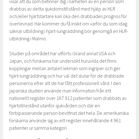
visar att du som befinner dig i närheten av en person som
drabbas av detta sjukdomstillstånd med hjälp av HLR
och/eller hjärtstartare kan öka den drabbades prognos för
överlevnad. Här kommer du få insikt om varför du som idag
saknar utbildning i hjärt-lungräddning bör genomgå en HLR-
utbildning i Malmö.
Studier på området har utförts i bland annat USA och
Japan, och forskarna har undersökt huruvida det finns
kopplingar mellan antalet lekmän som ingriper och ger
hjärt-lungräddning och hur väl det slutar för de drabbade
personerna efter att de har fått professionell vård. I den
japanska studien använde man information från ett
nationellt register över 167 912 patienter som drabbats av
hjärtstillestånd utanför sjukvården och där en
förbipasserande person bevittnat det hela. De amerikanska
forskarna använde sig av ett register innehållande 4 961
patienter ur samma kategori.