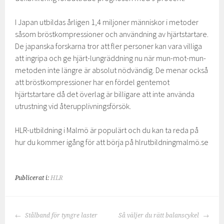
I Japan utbildas årligen 1,4 miljoner människor i metoder
såsom bröstkompressioner och användning av hjärtstartare.
De japanska forskarna tror att fler personer kan vara villiga
att ingripa och ge hjärt-lungräddning nu när mun-mot-mun-
metoden inte längre är absolut nödvändig. De menar också
att bröstkompressioner har en fördel gentemot
hjärtstartare då det överlag är billigare att inte använda
utrustning vid återupplivningsförsök.
HLR-utbildning i Malmö är populärt och du kan ta reda på
hur du kommer igång för att börja på hlrutbildningmalmö.se
Publicerat i:
HLR
INLÄGGSNAVIGERING
Stålband för tyngre laster
Så väljer du rätt balanscykel