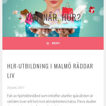
Gå
till
VAD, NÄR, HUR?
innehåll
MENY
HLR-UTBILDNING I MALMÖ RÄDDAR
LIV
24 juni, 2017
Fall av hjärtstillestånd som inträffar utanför sjukvården är
världen över ett hot mot allmänhetens hälsa. Flera studier