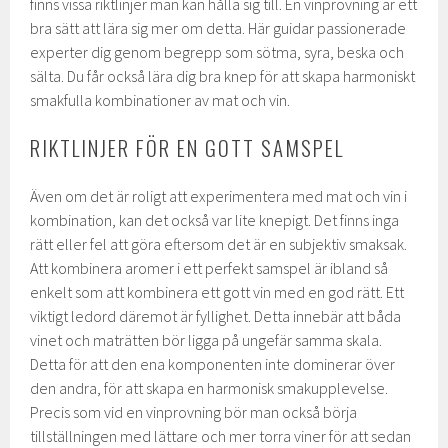
finns vissa riktlinjer man kan hålla sig till. En vinprovning är ett
bra sätt att lära sig mer om detta. Här guidar passionerade
experter dig genom begrepp som sötma, syra, beska och
sälta. Du får också lära dig bra knep för att skapa harmoniskt
smakfulla kombinationer av mat och vin.
RIKTLINJER FÖR EN GOTT SAMSPEL
Även om det är roligt att experimentera med mat och vin i
kombination, kan det också var lite knepigt. Det finns inga
rätt eller fel att göra eftersom det är en subjektiv smaksak.
Att kombinera aromer i ett perfekt samspel är ibland så
enkelt som att kombinera ett gott vin med en god rätt. Ett
viktigt ledord däremot är fyllighet. Detta innebär att båda
vinet och maträtten bör ligga på ungefär samma skala.
Detta för att den ena komponenten inte dominerar över
den andra, för att skapa en harmonisk smakupplevelse.
Precis som vid en vinprovning bör man också börja
tillställningen med lättare och mer torra viner för att sedan