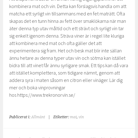
kombinera mat och vin. Detta kan förslagsvis handla om att
matcha ett syrligt vin tillsammans med en fet maträtt. Ofta
skapas det en tunn hinna av fett över smaklökarna när man
äter denna typ utav måltid och ett strävt och syrligt vin tar
sig enkelt igenom denna. Sträva viner är i regel lite kluriga
att kombinera med mat och ofta gäller det att
experimentera sig fram. Het och besk mat blir inte sällan
ännu hetare av denna typer utav vin och sötma kan istället
bidra till att vinet får ännu syrligare smak. Ett tips kan då vara
att istället komplettera, som tidigare nämnt, genom att
addera syra i maten såsom en citron eller vinäger. Lär dig
mer och boka vinprovningar
hos https://www.trekronorvin.se/
Publicerat i:
Allmänt
|
Etiketter:
mat
,
vin