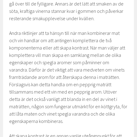
gå över till de fylligare. Annars är det lätt att smaken av de
söta, kraftiga vinerna stannar kvar i gommen och påverkar
resterande smakupplevelse under kvällen.
Andra riktlinjer att ta hänsyn till när man kombinerar mat
och vin handlar om att antingen komplettera de två
komponenterna eller att skapa kontrast. När man väljer att
komplettera vill man skapa en samklang mellan de olika
egenskaper och spegla aromer som påminner om
varandra. Därför är det viktigt att vara medveten om vinets
framträdande arom för att återskapa denna i maträtten.
Förslagsvis kan detta handla om en pepprig maträtt
tillsammans med ett vin med en pepprig arom. Utöver
detta är det också vanligt att blanda in en del av vinet i
maträtten, någon som fungerar utmärkt för en köttgryta, för
att låta maten och vinet spegla varandra och de olika
egenskaperna kombineras.
Att skapa kontrast är en annan vanlig utgångspunkt för att