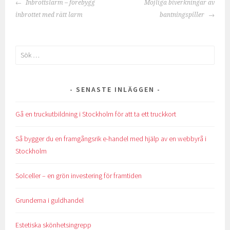
INLÄGGSNAVIGERING
Inbrottslarm – förebygg
Möjliga biverkningar av
inbrottet med rätt larm
bantningspiller
Sök
efter:
SENASTE INLÄGGEN
Gå en truckutbildning i Stockholm för att ta ett truckkort
Så bygger du en framgångsrik e-handel med hjälp av en webbyrå i
Stockholm
Solceller – en grön investering för framtiden
Grunderna i guldhandel
Estetiska skönhetsingrepp