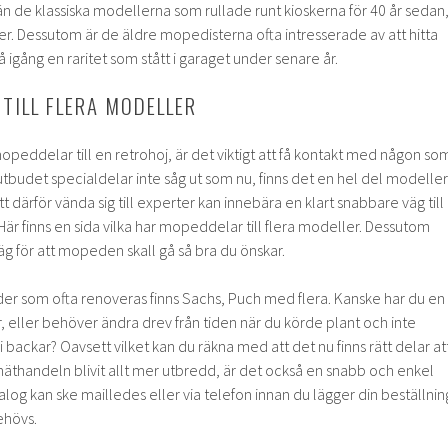
 de klassiska modellerna som rullade runt kioskerna för 40 år sedan
eter. Dessutom är de äldre mopedisterna ofta intresserade av att hitta
 igång en raritet som stått i garaget under senare år.
TILL FLERA MODELLER
mopeddelar till en retrohoj, är det viktigt att få kontakt med någon so
utbudet specialdelar inte såg ut som nu, finns det en hel del modeller
tt därför vända sig till experter kan innebära en klart snabbare väg till
. Här finns en sida vilka har mopeddelar till flera modeller. Dessutom
mväg för att mopeden skall gå så bra du önskar.
er som ofta renoveras finns Sachs, Puch med flera. Kanske har du en
 eller behöver ändra drev från tiden när du körde plant och inte
backar? Oavsett vilket kan du räkna med att det nu finns rätt delar at
t näthandeln blivit allt mer utbredd, är det också en snabb och enkel
ialog kan ske mailledes eller via telefon innan du lägger din beställnin
hövs.