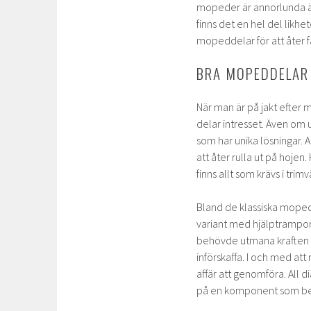
mopeder är annorlunda än
finns det en hel del likh
mopeddelar för att åter få
BRA MOPEDDELAR 
När man är på jakt efter 
delar intresset. Även om 
som har unika lösningar. A
att åter rulla ut på hojen
finns allt som krävs i tri
Bland de klassiska moped
variant med hjälptrampor,
behövde utmana kraften i 
införskaffa. I och med at
affär att genomföra. All d
på en komponent som be