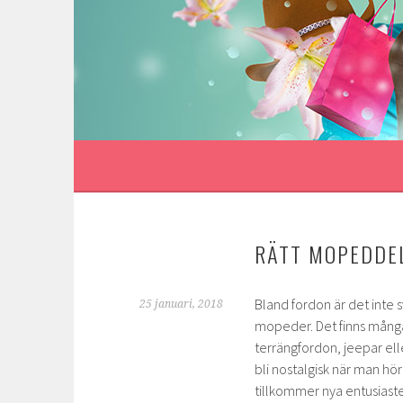
Gå
till
innehåll
RÄTT MOPEDDE
Bland fordon är det inte s
25 januari, 2018
mopeder. Det finns många 
terrängfordon, jeepar eller
bli nostalgisk när man hö
tillkommer nya entusiast