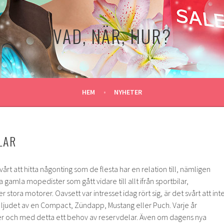
VAD, NÄR, HUR?
HEM
NYHETER
LAR
vårt att hitta någonting som de flesta har en relation till, nämligen
gamla mopedister som gått vidare till allt ifrån sportbilar,
 stora motorer. Oavsett var intresset idag rört sig, är det svårt att int
r ljudet av en Compact, Zündapp, Mustang eller Puch. Varje år
er och med detta ett behov av reservdelar. Även om dagens nya